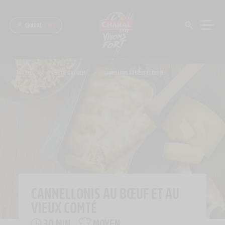
Panneau de gestion des cookies
CHARAL
& MOI
ACCUEIL
>
RECETTE & ASTUCES
>
CANNELLONIS AU BŒUF ET COMTÉ
CANNELLONIS AU BŒUF ET AU
VIEUX COMTÉ
30 MIN
MOYEN