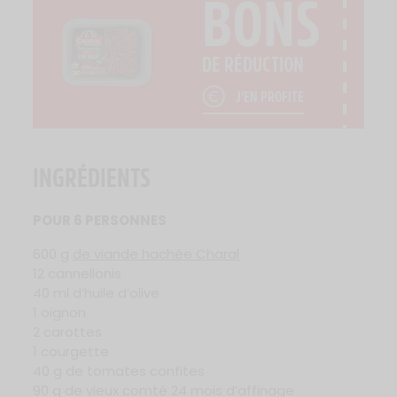
BONS
DE RÉDUCTION
J'EN PROFITE
INGRÉDIENTS
POUR 6 PERSONNES
600 g
de viande hachée Charal
12 cannellonis
40 ml d’huile d’olive
1 oignon
2 carottes
1 courgette
40 g de tomates confites
90 g de vieux comté 24 mois d’affinage