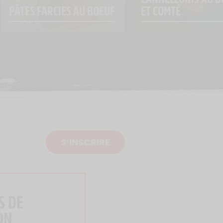
PÂTES FARCIES AU BOEUF
ET COMTÉ
S’INSCRIRE
S DE
ON