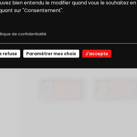
ONS
NOS
uvez bien entendu le modifier quand vous le souhaitez en
iquant sur "Consentement".
E RÉDUCTION
RECETTES
À TESTER AUSSI AVEC
itique de confidentialité
JE ME CONNECTE
e refuse
Paramétrer mes choix
J'accepte