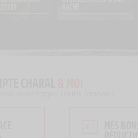
LETTES
HACHÉ
MPTE CHARAL
& MOI
reux avantages toute l'année !
ACE
MES BON
S
RÉDUCTI