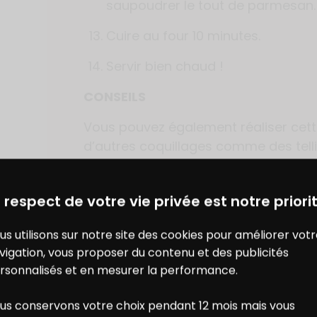
saupoudrer le tout de parmesan.
Cuire au four 10 minutes.
Servir bien chaud !
CONSEILS
Vous pouvez également réaliser cett
d’autres coquillages comme des tell
encore des palourdes selon les arri
DES BONS PLANS AVEC CHARAL
& MOI
poissonnier.
 respect de votre vie privée est notre priorit
us utilisons sur notre site des cookies pour améliorer vot
vigation, vous proposer du contenu et des publicités
rsonnalisés et en mesurer la performance.
AJOUTER À MON CARNET DE R
us conservons votre choix pendant 12 mois mais vous