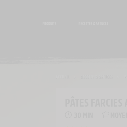
Panneau de gestion des cookies
PRODUITS
RECETTES & ASTUCES
ACCUEIL
>
RECETTE & ASTUCES
>
P
PÂTES FARCIES
30 MIN
MOYE