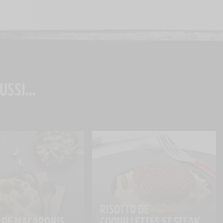
USSI...
RISOTTO DE 
 DE MACARONIS 
COQUILLETTES ET STEAK 