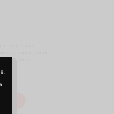
e recette avec
ines, des couteaux ou
vages de votre
é.
re
ECETTE