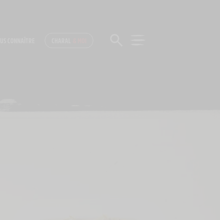
US CONNAÎTRE
CHARAL
& MOI