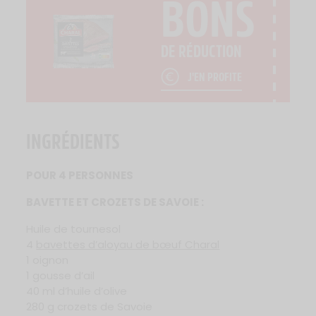
BONS
DE RÉDUCTION
J'EN PROFITE
INGRÉDIENTS
POUR 4 PERSONNES
BAVETTE ET CROZETS DE SAVOIE :
Huile de tournesol
4
bavettes d’aloyau de bœuf Charal
1 oignon
1 gousse d’ail
40 ml d’huile d’olive
280 g crozets de Savoie