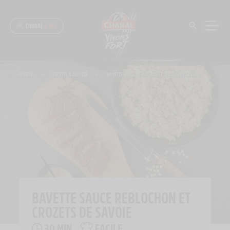
Panneau de gestion des cookies
CHARAL
& MOI
ACCUEIL
>
RECETTE & ASTUCES
>
BAVETTE SAUCE REBLOCHON ET CROZETS DE SAVOIE
BAVETTE SAUCE REBLOCHON ET
CROZETS DE SAVOIE
30 MIN
FACILE