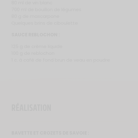
80 ml de vin blanc
700 ml de bouillon de légumes
80 g de mascarpone
Quelques brins de ciboulette
SAUCE REBLOCHON :
125 g de crème liquide
100 g de reblochon
1 c. à café de fond brun de veau en poudre
RÉALISATION
BAVETTE ET CROZETS DE SAVOIE :