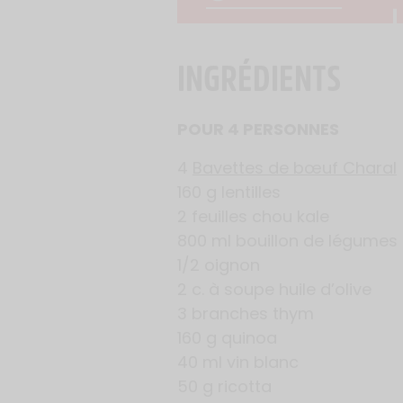
INGRÉDIENTS
POUR 4 PERSONNES
4
Bavettes de bœuf Charal
160 g lentilles
2 feuilles chou kale
800 ml bouillon de légumes
1/2 oignon
2 c. à soupe huile d’olive
3 branches thym
160 g quinoa
40 ml vin blanc
50 g ricotta