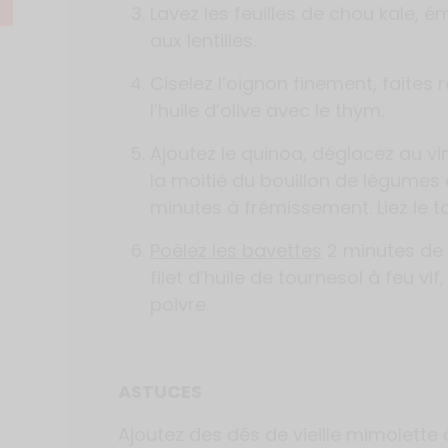
Lavez les feuilles de chou kale, 
aux lentilles.
Ciselez l’oignon finement, faites 
l’huile d’olive avec le thym.
Ajoutez le quinoa, déglacez au vi
la moitié du bouillon de légumes e
minutes à frémissement. Liez le to
Poêlez les bavettes
2 minutes de
filet d’huile de tournesol à feu vi
poivre.
ASTUCES
Ajoutez des dés de vieille mimolette à