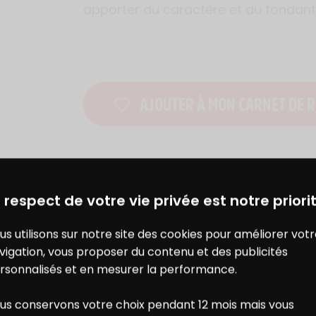
apporter du caractère et du fondant
AJOUTER À MON CARNET DE R
DES BONS PLANS AVEC CHARAL
& MOI
À TESTER AUSSI AVEC
 respect de votre vie privée est notre priorit
us utilisons sur notre site des cookies pour améliorer vot
vigation, vous proposer du contenu et des publicités
rsonnalisés et en mesurer la performance.
us conservons votre choix pendant 12 mois mais vous