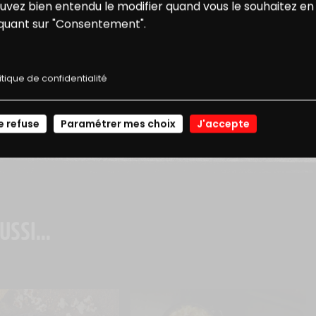
ONS
NOS
uvez bien entendu le modifier quand vous le souhaitez en
iquant sur "Consentement".
E RÉDUCTION
RECETTES
itique de confidentialité
JE ME CONNECTE
e refuse
Paramétrer mes choix
J'accepte
USSI...