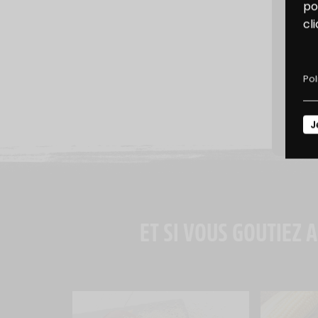
B
po
cl
D
Pol
J
ET SI VOUS GOUTIEZ A