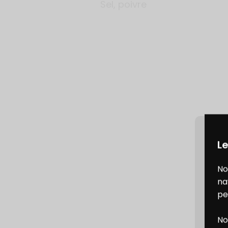
Sel, poivre
Le
No
na
pe
No