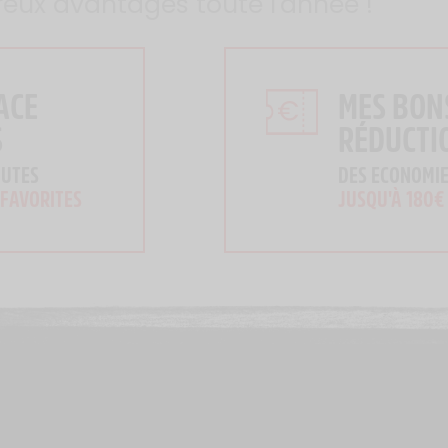
reux avantages toute l'année !
ACE
MES BON
S
RÉDUCTI
OUTES
DES ECONOMIE
 FAVORITES
JUSQU'À 180€