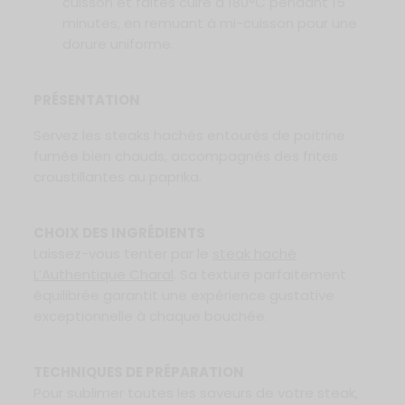
cuisson et faites cuire à 180°C pendant 15
minutes, en remuant à mi-cuisson pour une
dorure uniforme.
PRÉSENTATION
Servez les steaks hachés entourés de poitrine
fumée bien chauds, accompagnés des frites
croustillantes au paprika.
CHOIX DES INGRÉDIENTS
Laissez-vous tenter par le
steak haché
L’Authentique Charal
. Sa texture parfaitement
équilibrée garantit une expérience gustative
exceptionnelle à chaque bouchée.
TECHNIQUES DE PRÉPARATION
Pour sublimer toutes les saveurs de votre steak,