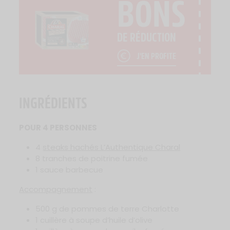
BONS
DE RÉDUCTION
J'EN PROFITE
INGRÉDIENTS
POUR 4 PERSONNES
4
steaks hachés L’Authentique Charal
8 tranches de poitrine fumée
1 sauce barbecue
Accompagnement
:
500 g de pommes de terre Charlotte
1 cuillère à soupe d’huile d’olive