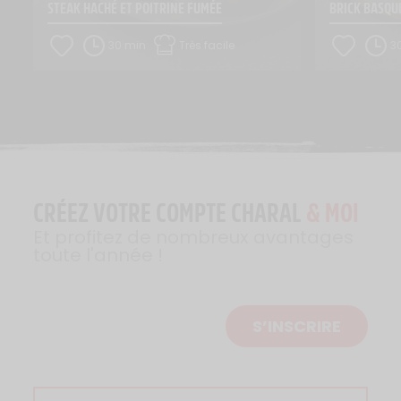
STEAK HACHÉ ET POITRINE FUMÉE
BRICK BASQU
30 min
Très facile
3
CRÉEZ VOTRE COMPTE CHARAL
& MOI
Et profitez de nombreux avantages
toute l'année !
S’INSCRIRE