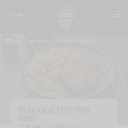
Panneau de gestion des cookies
CHARAL
& MOI
ACCUEIL
>
RECETTE & ASTUCES
>
STEAK HACHÉ ET POITRINE FUMÉE
STEAK HACHÉ ET POITRINE
FUMÉE
30 MIN
TRÈS FACILE