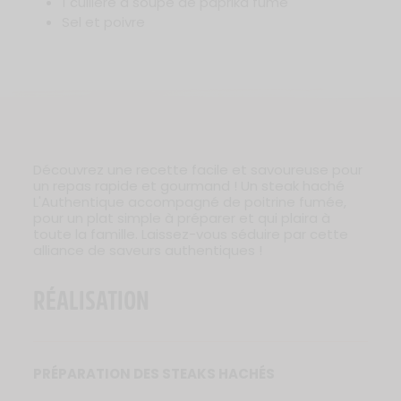
1 cuillère à soupe de paprika fumé
Sel et poivre
Découvrez une recette facile et savoureuse pour
un repas rapide et gourmand ! Un steak haché
L'Authentique accompagné de poitrine fumée,
pour un plat simple à préparer et qui plaira à
toute la famille. Laissez-vous séduire par cette
alliance de saveurs authentiques !
RÉALISATION
PRÉPARATION DES STEAKS HACHÉS