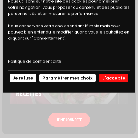
BONS
qui fondra délicatement sur votre steak. Une
Nous utilisons sur notre site des cookies pour améliorer
compotée d’oignons
maison apportera une
votre navigation, vous proposer du contenu et des publicités
DE RÉDUCTION
personnalisés et en mesurer la performance.
touche de douceur qui équilibrera parfaitement
l’ensemble.
Nous conservons votre choix pendant 12 mois mais vous
pouvez bien entendu le modifier quand vous le souhaitez en
cliquant sur "Consentement".
ACCORDS METS-VINS
Les notes fumées de ce steak s’accorderont à
merveille avec un Bordeaux rouge charpenté.
Politique de confidentialité
Je refuse
Paramétrer mes choix
J'accepte
NOS
AJOUTER À MON CARNET DE RECETTE
RECETTES
JE ME CONNECTE
À TESTER AUSSI AVEC