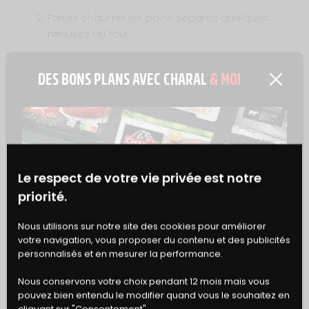
Faites chauffer les pains séparés quelques
minutes au four.
Dans une poêle bien chaude,
saisissez les
DES BONS PLANS AVEC CHARAL
& MOI
steaks hachés 2 minutes par face
. Laissez
cuire à feu doux jusqu’à la cuisson en
retournant le steak haché régulièrement à
l’aide d’une spatule. Salez, poivrez.
Dressez le burger : sur la base du pain,
déposez la salade, le rösti et le haché.
Le respect de votre vie privée est notre
Ajoutez le concassé de tomates puis le
priorité.
chèvre frais coupé en fines tranches.
BONS
Nous utilisons sur notre site des cookies pour améliorer
votre navigation, vous proposer du contenu et des publicités
DE RÉDUCTION
Et si vous n’avez pas le temps de cuisiner,
personnalisés et en mesurer la performance.
retrouvez toute la gourmandise de nos recettes
Nous conservons votre choix pendant 12 mois mais vous
dans notre
gamme de burgers
, rapides et faciles
pouvez bien entendu le modifier quand vous le souhaitez en
à préparer pour un repas savoureux en toute
cliquant sur "Consentement".