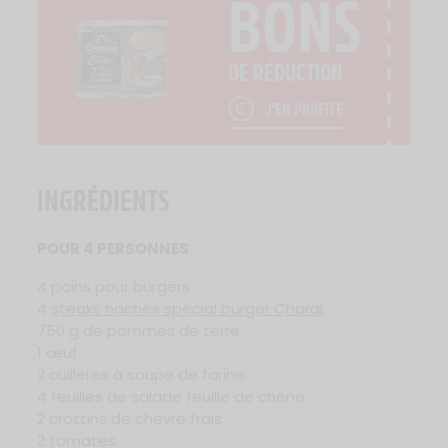
BONS
DE RÉDUCTION
J'EN PROFITE
INGRÉDIENTS
POUR 4 PERSONNES
4 pains pour burgers
4
steaks hachés spécial burger Charal
750 g de pommes de terre
1 œuf
2 cuillères à soupe de farine
4 feuilles de salade feuille de chêne
2 crottins de chèvre frais
2 tomates