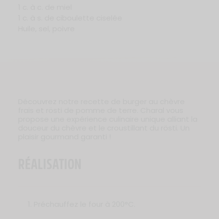
1 c. à c. de miel
1 c. à s. de ciboulette ciselée
Huile, sel, poivre
Découvrez notre recette de burger au chèvre
frais et rösti de pomme de terre. Charal vous
propose une expérience culinaire unique alliant la
douceur du chèvre et le croustillant du rösti. Un
plaisir gourmand garanti !
RÉALISATION
Préchauffez le four à 200°C.