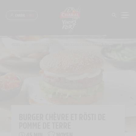
Panneau de gestion des cookies
CHARAL
& MOI
ACCUEIL
>
RECETTE & ASTUCES
>
BURGER CHÈVRE ET RÖSTI DE POMME DE TERRE
BURGER CHÈVRE ET RÖSTI DE
POMME DE TERRE
45 MIN
MOYEN