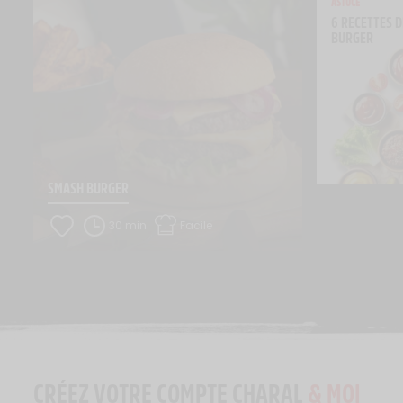
ASTUCE
6 RECETTES D
BURGER
SMASH BURGER
30 min
Facile
CRÉEZ VOTRE COMPTE CHARAL
& MOI