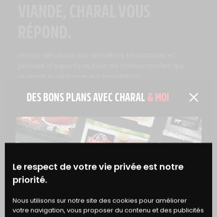
VIANDE, CHARAL VOUS
RÉPOND.
Venez découvrir les dernières tendances et
paroles d’experts autour de tables rondes qui
ouvrent le dialogue sur la nutrition.
DES BONS PLANS AVEC CHARAL
& MOI
Le respect de votre vie privée est notre
LA VIANDE ROUGE EST RICHE EN FER 
priorité.
BONS
Nous utilisons sur notre site des cookies pour améliorer
votre navigation, vous proposer du contenu et des publicités