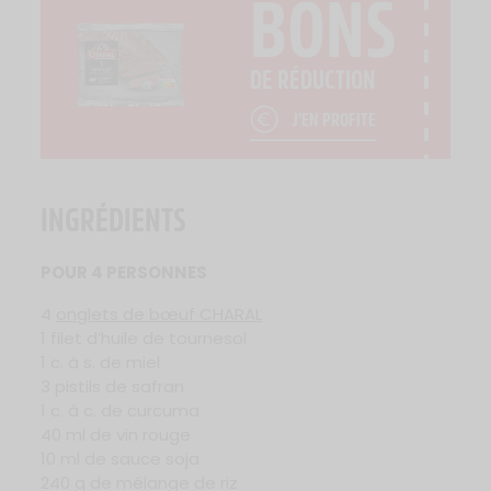
BONS
DE RÉDUCTION
J'EN PROFITE
INGRÉDIENTS
POUR 4 PERSONNES
4
onglets de bœuf CHARAL
1 filet d’huile de tournesol
1 c. à s. de miel
3 pistils de safran
1 c. à c. de curcuma
40 ml de vin rouge
10 ml de sauce soja
240 g de mélange de riz