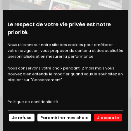
Utilisez un miel de châtaignier ou de bruyère pour
embellir votre viande sans la dénaturer. Le vin
Le respect de votre vie privée est notre
rouge peut être remplacé par du vinaigre de
framboise.
priorité.
BONS
Nous utilisons sur notre site des cookies pour améliorer
votre navigation, vous proposer du contenu et des publicités
DE RÉDUCTION
personnalisés et en mesurer la performance.
AJOUTER À MON CARNET DE RECETTE
Nous conservons votre choix pendant 12 mois mais vous
pouvez bien entendu le modifier quand vous le souhaitez en
cliquant sur "Consentement".
Politique de confidentialité
Je refuse
Paramétrer mes choix
J'accepte
NOS
ET SI VOUS GOUTIEZ AUSSI...