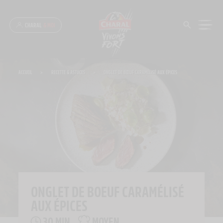
Panneau de gestion des cookies
CHARAL
& MOI
ACCUEIL
>
RECETTE & ASTUCES
>
ONGLET DE BŒUF CARAMÉLISÉ AUX ÉPICES
ONGLET DE BOEUF CARAMÉLISÉ
AUX ÉPICES
30 MIN
MOYEN