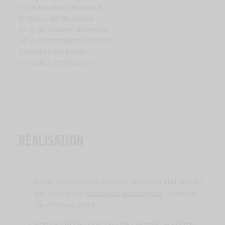
1 l de bouillon de bœuf
8 choux de Bruxelles
25 g de beurre demi-sel
40 g d’artichauts confits
5 feuilles de basilic
5 feuilles d’estragon
RÉALISATION
Dans une poêle fumante, avec un filet d’huile
de tournesol,
marquez les onglets
1 minute
de chaque côté.
Baissez le feu puis ajoutez le miel, le safran