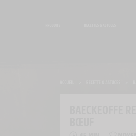
Panneau de gestion des cookies
PRODUITS
RECETTES & ASTUCES
ACCUEIL
>
RECETTE & ASTUCES
>
B
BAECKEOFFE RE
BŒUF
45 MIN
MOYE