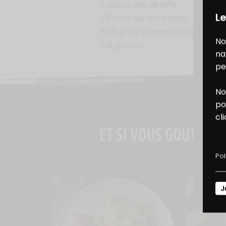
2 clous de girofle
Le
250 ml de vin blanc
500 g de pommes de terre
No
Sel, poivre
na
pe
No
B
po
cl
ET SI VOUS GOUTIEZ A
D
Pol
J