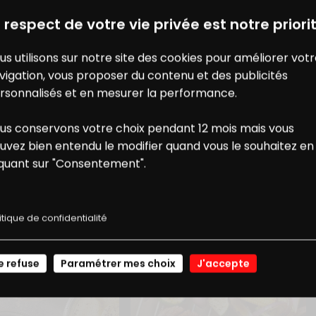
DES BONS PLANS AVEC CHARAL
& MOI
 respect de votre vie privée est notre priorit
us utilisons sur notre site des cookies pour améliorer vot
vigation, vous proposer du contenu et des publicités
rsonnalisés et en mesurer la performance.
us conservons votre choix pendant 12 mois mais vous
ONS
NOS
uvez bien entendu le modifier quand vous le souhaitez en
iquant sur "Consentement".
USSI...
E RÉDUCTION
RECETTES
itique de confidentialité
JE ME CONNECTE
e refuse
Paramétrer mes choix
J'accepte