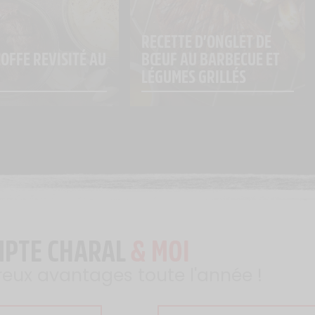
RECETTE D’ONGLET DE 
OFFE REVISITÉ AU 
BŒUF AU BARBECUE ET 
LÉGUMES GRILLÉS
MPTE CHARAL
& MOI
reux avantages toute l'année !