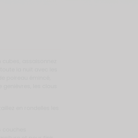
n cubes, assaisonnez
 toute la nuit avec les
 de poireau émincé,
 de genièvres, les clous
aillez en rondelles les
s couches
niture et pour finir