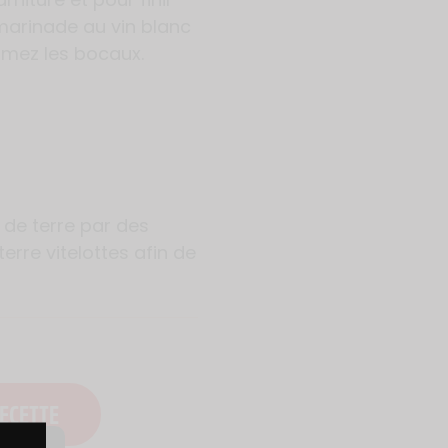
marinade au vin blanc
rmez les bocaux.
de terre par des
re vitelottes afin de
ECETTE