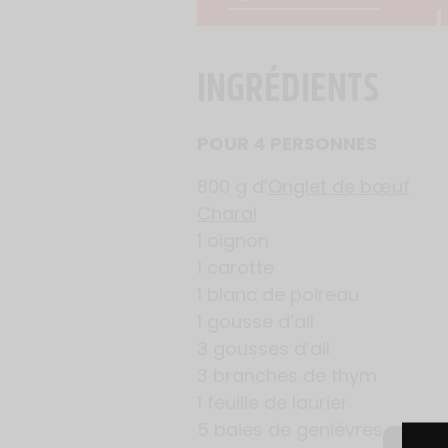
INGRÉDIENTS
POUR 4 PERSONNES
800 g d’
Onglet de bœuf
Charal
1 oignon
1 carotte
1 blanc de poireau
1 gousse d’ail
3 gousses d’ail
3 branches de thym
1 feuille de laurier
5 baies de genièvres