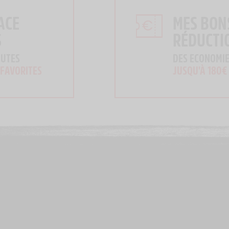
ACE
MES BON
S
RÉDUCTI
OUTES
DES ECONOMIE
 FAVORITES
JUSQU'À 180€