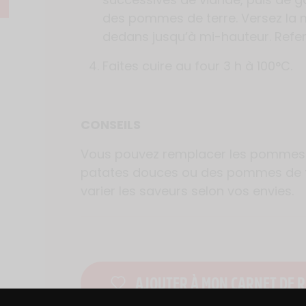
des pommes de terre. Versez la 
dedans jusqu’à mi-hauteur. Refe
Faites cuire au four 3 h à 100°C.
CONSEILS
Vous pouvez remplacer les pommes 
patates douces ou des pommes de ter
varier les saveurs selon vos envies.
AJOUTER À MON CARNET DE R