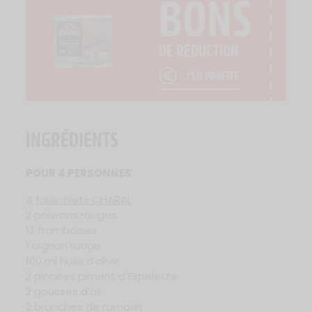
BONS
DE RÉDUCTION
J'EN PROFITE
INGRÉDIENTS
POUR 4 PERSONNES
4
faux-filets CHARAL
2 poivrons rouges
12 framboises
1 oignon rouge
100 ml huile d’olive
2 pincées piment d’Espelette
2 gousses d’ail
2 branches de romarin