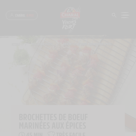
Panneau de gestion des cookies
CHARAL
& MOI
ACCUEIL
>
RECETTE & ASTUCES
>
BROCHETTES DE BOEUF MARINÉES AUX ÉPICES
BROCHETTES DE BOEUF
MARINÉES AUX ÉPICES
45 MIN
TRÈS FACILE