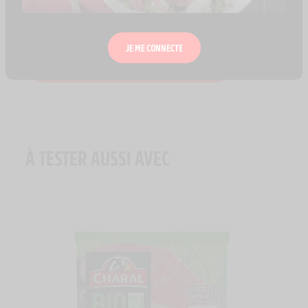
JE ME CONNECTE
AJOUTER À MON CARNET DE RECETTE
À TESTER AUSSI AVEC