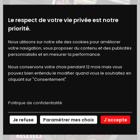
VARIANTES ET
PERSONNALISATION
Le respect de votre vie privée est notre
priorité.
Remplacez les framboises par des
abricots secs
ou des
tomates cerises
pour varier les saveurs.
BONS
Nous utilisons sur notre site des cookies pour améliorer
Ajoutez des
cubes de courgette ou
votre navigation, vous proposer du contenu et des publicités
d’aubergine
sur les brochettes selon la saison.
DE RÉDUCTION
personnalisés et en mesurer la performance.
Pour une marinade plus relevée, ajoutez un peu
de
gingembre frais râpé
ou une pointe de
Nous conservons votre choix pendant 12 mois mais vous
cumin
.
pouvez bien entendu le modifier quand vous le souhaitez en
cliquant sur "Consentement".
ACCORDS METS–VINS
Politique de confidentialité
Accompagnez vos brochettes de bœuf marinées
d’un vin rouge léger comme un
Côtes-du-Rhône
Je refuse
Paramétrer mes choix
J'accepte
NOS
ou d’une
bière blonde bien fraîche
. Une
limonade maison
conviendra aussi pour une
RECETTES
option sans alcool.