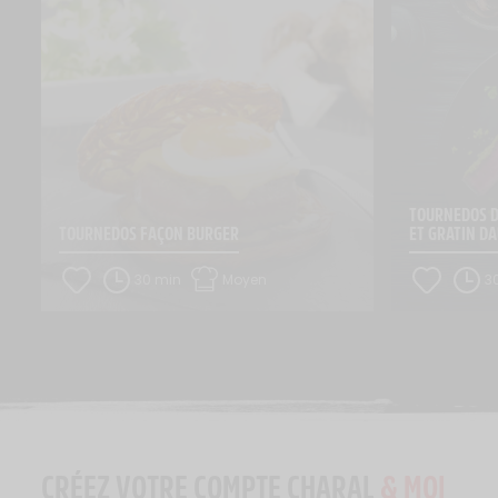
TOURNEDOS D
TOURNEDOS FAÇON BURGER
ET GRATIN D
30 min
Moyen
3
CRÉEZ VOTRE COMPTE CHARAL
& MOI