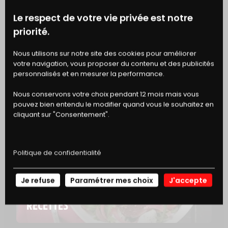
Le respect de votre vie privée est notre
priorité.
EN SAVOIR PLUS
BONS
Nous utilisons sur notre site des cookies pour améliorer
votre navigation, vous proposer du contenu et des publicités
DE RÉDUCTION
personnalisés et en mesurer la performance.
ASTUCE
LA MATURATION DE LA VIANDE
Nous conservons votre choix pendant 12 mois mais vous
pouvez bien entendu le modifier quand vous le souhaitez en
cliquant sur "Consentement".
Politique de confidentialité
Je refuse
Paramétrer mes choix
J'accepte
NOS
RECETTES