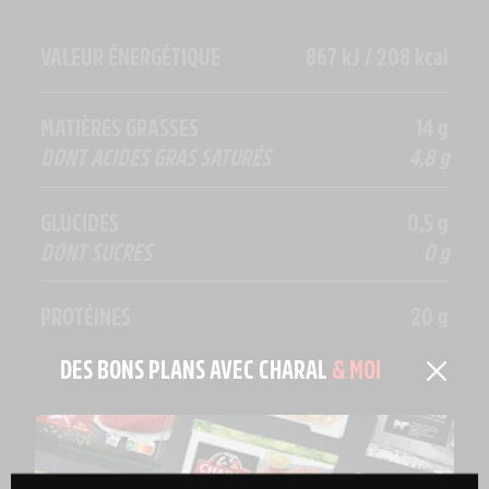
VALEUR ÉNERGÉTIQUE
867 kJ / 208 kcal
MATIÈRES GRASSES
14 g
DONT ACIDES GRAS SATURÉS
4,8 g
GLUCIDES
0,5 g
DONT SUCRES
0 g
PROTÉINES
20 g
DES BONS PLANS AVEC CHARAL
& MOI
SEL
0,08 g
FER
2,39 mg