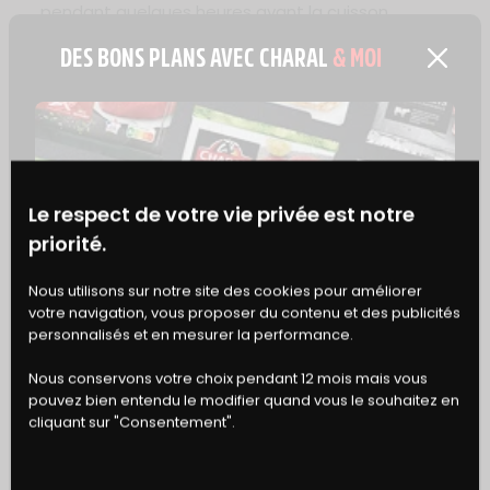
pendant quelques heures avant la cuisson.
Ajoutez un peu de zeste d’orange en fin de
DES BONS PLANS AVEC CHARAL
& MOI
cuisson pour rehausser les saveurs.
Après la cuisson, laissez reposer votre plat une
dizaine de minutes avant de servir. Les saveurs
n’en seront que plus intenses.
IDÉES D’ACCOMPAGNEMENT
Le respect de votre vie privée est notre
priorité.
Servez ce plat avec des tagliatelles fraîches ou
un riz basmati pour absorber la délicieuse sauce.
BONS
Nous utilisons sur notre site des cookies pour améliorer
votre navigation, vous proposer du contenu et des publicités
DE RÉDUCTION
personnalisés et en mesurer la performance.
VARIANTES
Nous conservons votre choix pendant 12 mois mais vous
Remplacez l’orange par du citron pour une
pouvez bien entendu le modifier quand vous le souhaitez en
version plus acidulée.
cliquant sur "Consentement".
Ajoutez des épices comme du cumin ou du
paprika pour des saveurs originales.
Utilisez des vins différents en essayant un vin