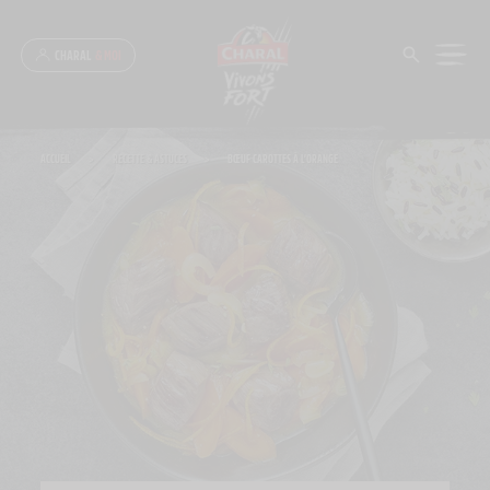
Panneau de gestion des cookies
CHARAL
& MOI
ACCUEIL
>
RECETTE & ASTUCES
>
BŒUF CAROTTES À L’ORANGE