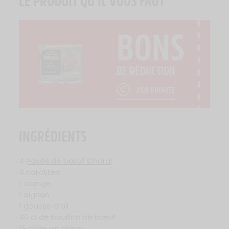
LE PRODUIT QU’IL VOUS FAUT
BONS
DE RÉDUCTION
J'EN PROFITE
INGRÉDIENTS
4
Pavés de bœuf Charal
4 carottes
1 orange
1 oignon
1 gousse d’ail
40 cl de bouillon de bœuf
15 cl de vin blanc