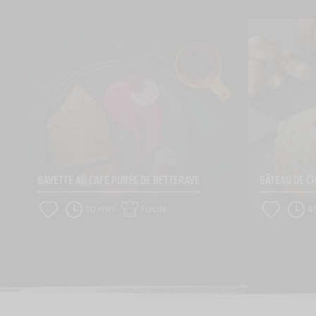
BAVETTE AU CAFÉ PURÉE DE BETTERAVE
GÂTEAU DE C
30 min
Facile
4