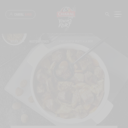
Panneau de gestion des cookies
CHARAL
& MOI
ACCUEIL
>
RECETTE & ASTUCES
>
PAVÉ DE BŒUF MIJOTÉ À LA BIÈRE