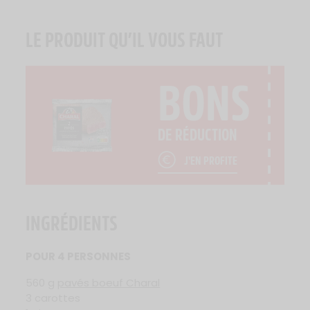
LE PRODUIT QU’IL VOUS FAUT
BONS
DE RÉDUCTION
J'EN PROFITE
INGRÉDIENTS
POUR 4 PERSONNES
560 g
pavés boeuf Charal
3 carottes