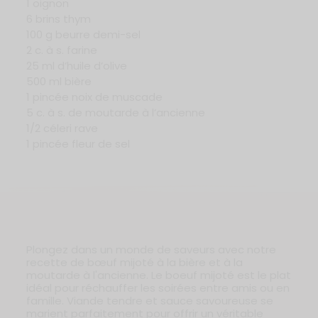
1 oignon
6 brins thym
100 g beurre demi-sel
2 c. à s. farine
25 ml d’huile d’olive
500 ml bière
1 pincée noix de muscade
5 c. à s. de moutarde à l’ancienne
1/2 céleri rave
1 pincée fleur de sel
Plongez dans un monde de saveurs avec notre
recette de bœuf mijoté à la bière et à la
moutarde à l'ancienne. Le boeuf mijoté est le plat
idéal pour réchauffer les soirées entre amis ou en
famille. Viande tendre et sauce savoureuse se
marient parfaitement pour offrir un véritable