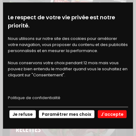
pour que les saveurs se développent pleinement
et que la viande devienne fondante.
Le respect de votre vie privée est notre
priorité.
IDÉES D’ACCOMPAGNEMENT
BONS
Nous utilisons sur notre site des cookies pour améliorer
Servez votre boeuf mijoté avec une purée
votre navigation, vous proposer du contenu et des publicités
maison, des pâtes fraîches ou même du pain
DE RÉDUCTION
personnalisés et en mesurer la performance.
croustillant pour savourer chaque goutte de la
sauce. Une simple salade verte en entrée
Nous conservons votre choix pendant 12 mois mais vous
apportera une touche de fraîcheur à votre repas.
pouvez bien entendu le modifier quand vous le souhaitez en
cliquant sur "Consentement".
VARIANTES ET PERSONNALISATION
Pour une touche de fraîcheur, ajoutez une salade
Politique de confidentialité
verte assaisonnée d’une vinaigrette légère.
Je refuse
Paramétrer mes choix
J'accepte
NOS
ACCORDS METS-VINS
RECETTES
Un vin rouge corsé comme un Côtes du Rhône ou