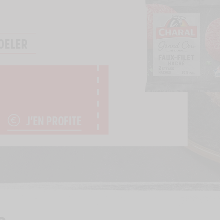
OELER
J’EN PROFITE