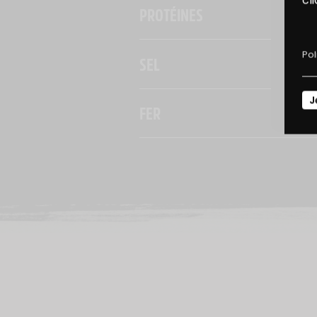
PROTÉINES
D
Pol
SEL
J
FER