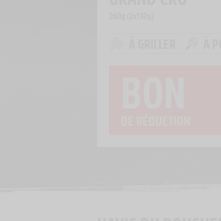
260g (2x130g)
À GRILLER
À P
BON
DE RÉDUCTION