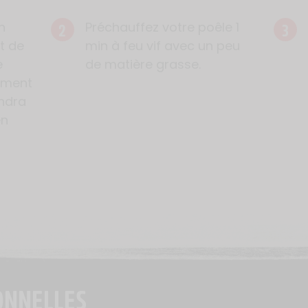
2
3
n
Préchauffez votre poêle 1
t de
min à feu vif avec un peu
e
de matière grasse.
lement
endra
en
ONNELLES