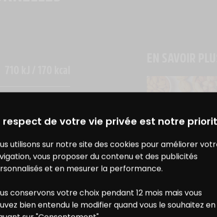
EN SAVOIR PLU
710 kJ / 170 kcal
10 g
DES BONS PLANS AVEC CHARAL
& MOI
3,9 g
 respect de votre vie privée est notre priorit
VIANDE & NUTRI
us utilisons sur notre site des cookies pour améliorer vot
LE RÔLE DES PR
0 g
vigation, vous proposer du contenu et des publicités
APPORTÉES PA
0 g
rsonnalisés et en mesurer la performance.
L’ALIMENTATIO
0 g
us conservons votre choix pendant 12 mois mais vous
ONS
NOS
uvez bien entendu le modifier quand vous le souhaitez en
iquant sur "Consentement".