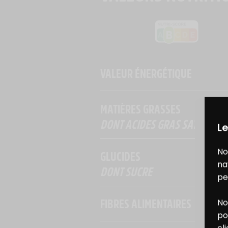
VALEUR ÉNERGÉTIQUE
MATIÈRES GRASSES
DONT ACIDES GRAS SATURÉS
Le
No
GLUCIDES
na
DONT SUCRE
pe
FIBRES ALIMENTAIRES
No
B
po
cl