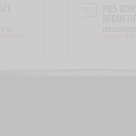
ACE
MES BON
S
RÉDUCTI
OUTES
DES ECONOMIE
 FAVORITES
JUSQU'À 180€