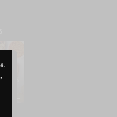
S
é.
TION
re
OTÉINES 
R 
N