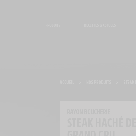
Panneau de gestion des cookies
PRODUITS
RECETTES & ASTUCES
ACCUEIL
>
NOS PRODUITS
>
STEAK 
RAYON BOUCHERIE
STEAK HACHÉ DE
GRAND CRU