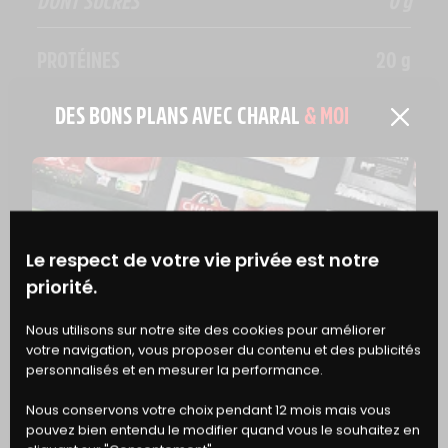
DONT SUCRES
0 g
PROTÉINES
20 g
DES BONS PLANS AVEC CHARAL
& MOI
SEL
0,22 g
EN SAVOIR PLUS
Le respect de votre vie privée est notre
priorité.
BONS
Nous utilisons sur notre site des cookies pour améliorer
votre navigation, vous proposer du contenu et des publicités
DE RÉDUCTION
personnalisés et en mesurer la performance.
Nous conservons votre choix pendant 12 mois mais vous
pouvez bien entendu le modifier quand vous le souhaitez en