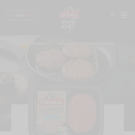
Panneau de gestion des cookies
CHARAL
& MOI
ACCUEIL
>
NOS PRODUITS
>
STEAK HACHÉ AUTHENTIQUE FAÇON BOUCHÈRE 5% MG