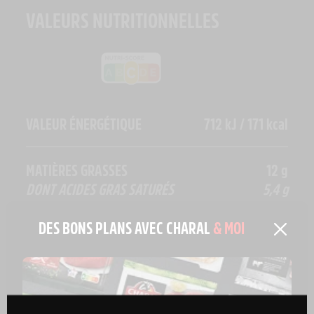
VALEURS NUTRITIONNELLES
VALEUR ÉNERGÉTIQUE
712 kJ / 171 kcal
MATIÈRES GRASSES
12 g
DONT ACIDES GRAS SATURÉS
5,4 g
DES BONS PLANS AVEC CHARAL
& MOI
GLUCIDES
3 g
DONT SUCRES
1 g
FIBRES ALIMENTAIRES
1,6 g