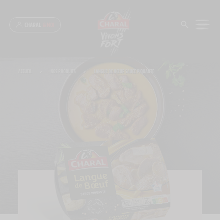
Panneau de gestion des cookies
CHARAL
& MOI
ACCUEIL
>
NOS PRODUITS
>
LANGUE DE BŒUF SAUCE PIQUANTE