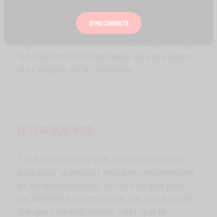
les
lentilles
ou bien encore les
petit-pois
.
Attention toutefois à la cuisson qui altère
JE ME CONNECTE
les nutriments présents dans les
légumes. Il est recommandé de privilégier
les cuissons douces telles que la cuisson
à la vapeur ou à l’étouffée.
LE CHOCOLAT NOIR
Tout le monde le sait, le chocolat c’est
bon pour le moral ! Riche en magnésium
et en antioxydants, on ne compte plus
les bienfaits du chocolat sur notre santé.
Ce que l’on sait moins c’est que le