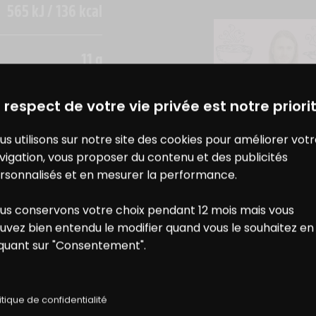
565 kJ / 136 kcal
11 g
7,1 g
DES BONS PLANS AVEC CHARAL
& MOI
NOS TABLES RO
 respect de votre vie privée est notre priorit
TENDANCES ALI
5,6 g
NOTRE ASSIETT
us utilisons sur notre site des cookies pour améliorer vot
0,8 g
ELLE UN GENR
vigation, vous proposer du contenu et des publicités
rsonnalisés et en mesurer la performance.
0 g
us conservons votre choix pendant 12 mois mais vous
ONS
NOS
uvez bien entendu le modifier quand vous le souhaitez en
3,7 g
iquant sur "Consentement".
E RÉDUCTION
RECETTES
1,1 g
itique de confidentialité