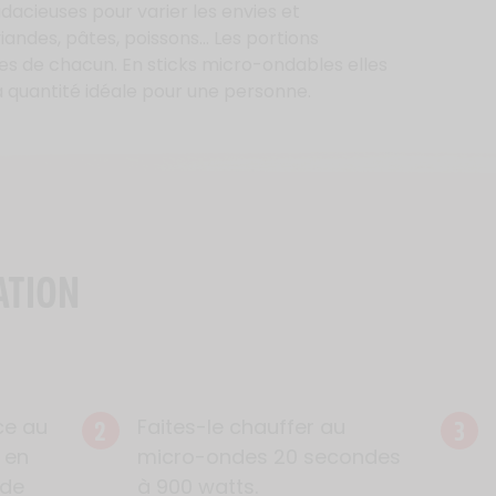
dacieuses pour varier les envies et
andes, pâtes, poissons… Les portions
ies de chacun. En sticks micro-ondables elles
a quantité idéale pour une personne.
ATION
2
3
ce au
Faites-le chauffer au
 en
micro-ondes 20 secondes
ide
à 900 watts.