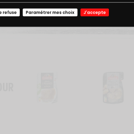
JE ME CONNECTE
e refuse
Paramétrer mes choix
J'accepte
OUR