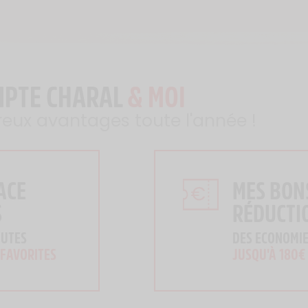
MPTE CHARAL
& MOI
reux avantages toute l'année !
ACE
MES BON
S
RÉDUCTI
OUTES
DES ECONOMIE
 FAVORITES
JUSQU'À 180€