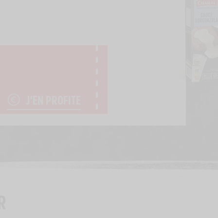
J’EN PROFITE
R