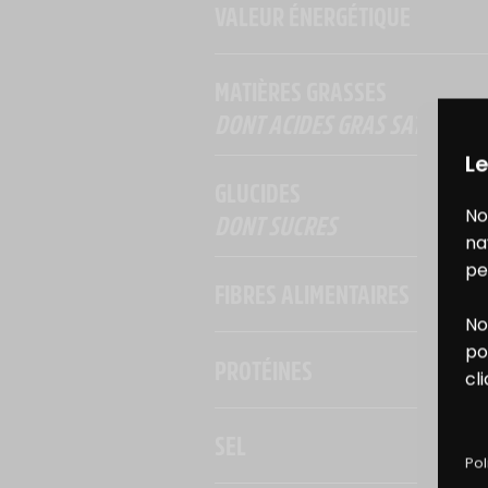
VALEUR ÉNERGÉTIQUE
MATIÈRES GRASSES
DONT ACIDES GRAS SATURÉS
Le
GLUCIDES
No
DONT SUCRES
na
pe
FIBRES ALIMENTAIRES
No
B
po
PROTÉINES
cl
D
SEL
Pol