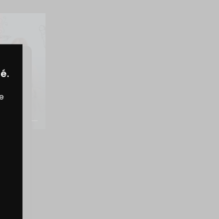
NDES
é.
MENTAIRES
E A-T-
re
E?