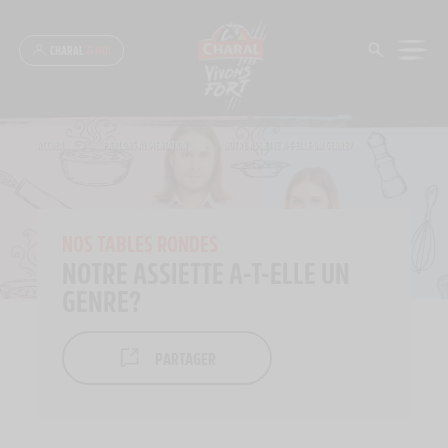
Panneau de gestion des cookies
CHARAL
& MOI
ACCUEIL
>
PARLONS ALIMENTATION
>
NOTRE ASSIETTE A-T-ELLE UN GENRE?
NOS TABLES RONDES
NOTRE ASSIETTE A-T-ELLE UN
GENRE?
PARTAGER