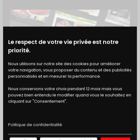
prédéterminent notre rapport à
l’alimentation (religions, cycles de vie,
revenus, niveau d’éducation, cultures
régionales, etc.)
Le respect de votre vie privée est notre
priorité.
«
Dans les représentations collectives, un
BONS
Nous utilisons sur notre site des cookies pour améliorer
homme ça aime la viande ! La culture, la
votre navigation, vous proposer du contenu et des publicités
DE RÉDUCTION
personnalisés et en mesurer la performance.
publicité, les clichés aident à perpétuer
cette mythologie.
»
Nous conservons votre choix pendant 12 mois mais vous
pouvez bien entendu le modifier quand vous le souhaitez en
Jean-Pierre Poulain
cliquant sur "Consentement".
Sociologue, anthropologue, spécialiste
de l’alimentation.
Politique de confidentialité
Dans nos sociétés européennes, cette