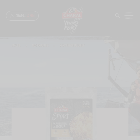
Panneau de gestion des cookies
CHARAL
& MOI
ACCUEIL
>
NOS PRODUITS
>
PARMENTIER DE BŒUF