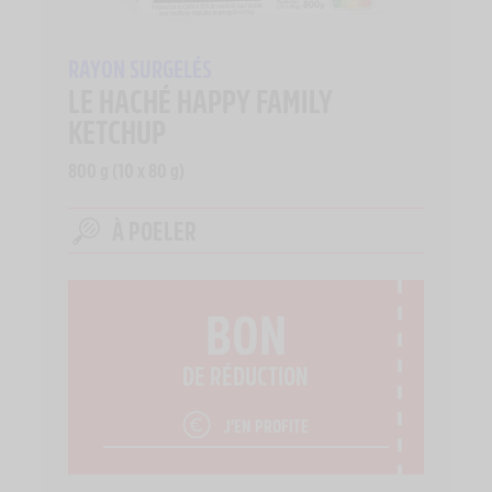
RAYON SURGELÉS
LE HACHÉ HAPPY FAMILY
KETCHUP
800 g (10 x 80 g)
À POELER
BON
DE RÉDUCTION
J’EN PROFITE