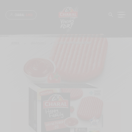
Panneau de gestion des cookies
CHARAL
& MOI
ACCUEIL
>
NOS PRODUITS
>
LE HACHÉ HAPPY FAMILY KETCHUP