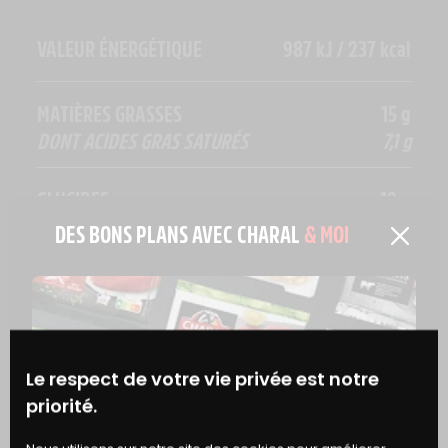
VALEUR ÉNERGÉTIQUE
987 kJ / 237 kcal
MATIÈRES GRASSES
15 g
DONT ACIDES GRAS SATURÉS
7,1 g
GLUCIDES
12 g
DONT SUCRES
6,5 g
DES BONS PLANS AVEC CHARAL
& MOI
FIBRES ALIMENTAIRES
0,9 g
PROTÉINES
13 g
Le respect de votre vie privée est notre
priorité.
SEL
1,5 g