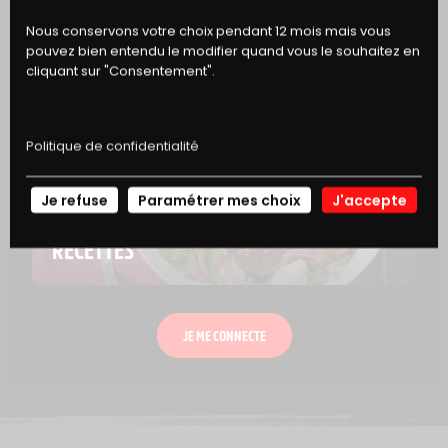
Nous conservons votre choix pendant 12 mois mais vous
pouvez bien entendu le modifier quand vous le souhaitez en
cliquant sur "Consentement".
Politique de confidentialité
Je refuse
Paramétrer mes choix
J'accepte
NOS
RECETTES
NOS TABLES RONDES
TENDANCES ALIMENTAIRES
L’ALIMENTATION CONNECTÉE
JE ME CONNECTE