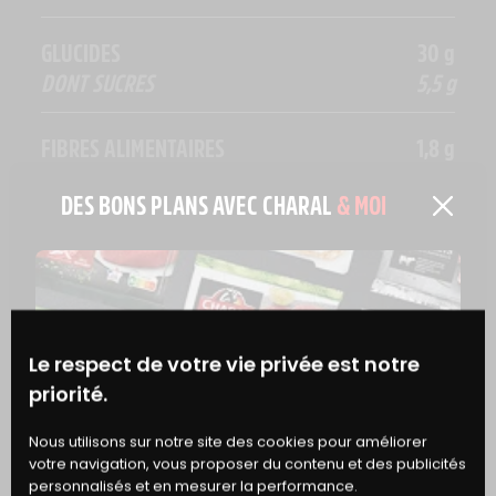
GLUCIDES
30 g
DONT SUCRES
5,5 g
FIBRES ALIMENTAIRES
1,8 g
DES BONS PLANS AVEC CHARAL
& MOI
PROTÉINES
11 g
SEL
1,6 g
Le respect de votre vie privée est notre
priorité.
EN SAVOIR PLUS
BONS
Nous utilisons sur notre site des cookies pour améliorer
votre navigation, vous proposer du contenu et des publicités
DE RÉDUCTION
personnalisés et en mesurer la performance.