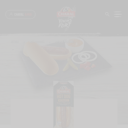
Panneau de gestion des cookies
CHARAL
& MOI
ACCUEIL
>
NOS PRODUITS
>
HOT DOG MERGUEZ