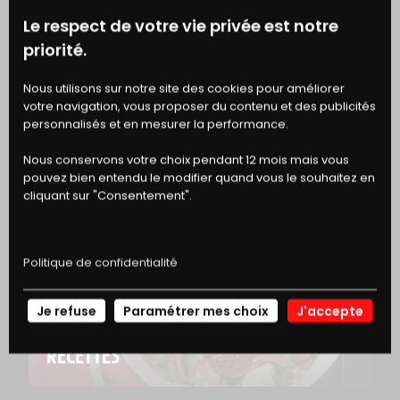
MATIÈRES GRASSES
13 g
Le respect de votre vie privée est notre
DONT ACIDES GRAS SATURÉS
6 g
priorité.
BONS
Nous utilisons sur notre site des cookies pour améliorer
GLUCIDES
19 g
votre navigation, vous proposer du contenu et des publicités
DE RÉDUCTION
DONT SUCRES
2,3 g
personnalisés et en mesurer la performance.
Nous conservons votre choix pendant 12 mois mais vous
FIBRES ALIMENTAIRES
1,6 g
pouvez bien entendu le modifier quand vous le souhaitez en
cliquant sur "Consentement".
PROTÉINES
13 g
Politique de confidentialité
SEL
1,3 g
Je refuse
Paramétrer mes choix
J'accepte
NOS
RECETTES