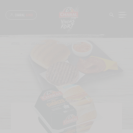
Panneau de gestion des cookies
CHARAL
& MOI
ACCUEIL
>
NOS PRODUITS
>
BURGER SPICY CHORIZO