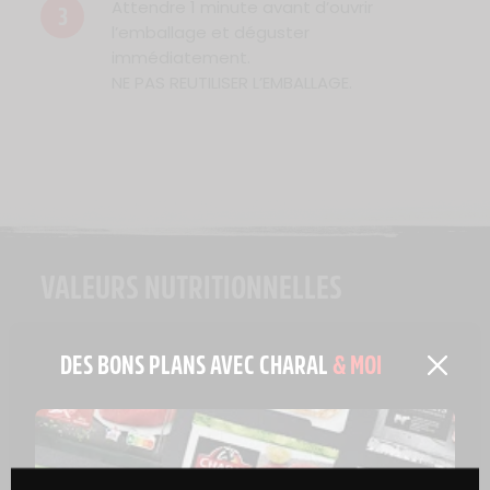
Attendre 1 minute avant d’ouvrir
3
l’emballage et déguster
immédiatement.
NE PAS REUTILISER L’EMBALLAGE.
VALEURS NUTRITIONNELLES
DES BONS PLANS AVEC CHARAL
& MOI
VALEUR ÉNERGÉTIQUE
1038 kJ / 248 kcal