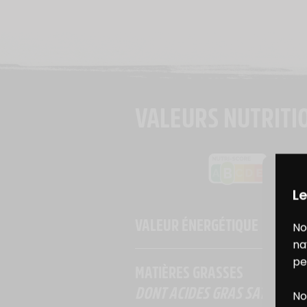
VALEURS NUTRITI
Le
VALEUR ÉNERGÉTIQUE
No
na
pe
MATIÈRES GRASSES
DONT ACIDES GRAS SATURÉS
No