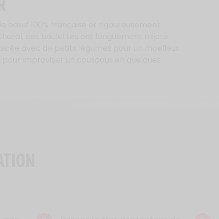
R
 de bœuf 100% française et rigoureusement
Charal, ces boulettes ont longuement mijoté
icée avec de petits légumes pour un moelleux
s pour improviser un couscous en quelques
ATION