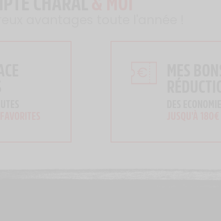
MPTE CHARAL
& MOI
reux avantages toute l'année !
ACE
MES BON
S
RÉDUCTI
OUTES
DES ECONOMIE
 FAVORITES
JUSQU'À 180€