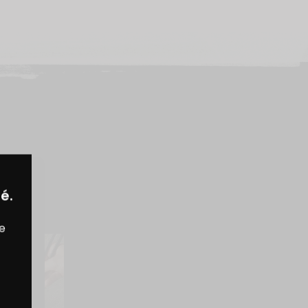
é.
S
re
MENTAIRES