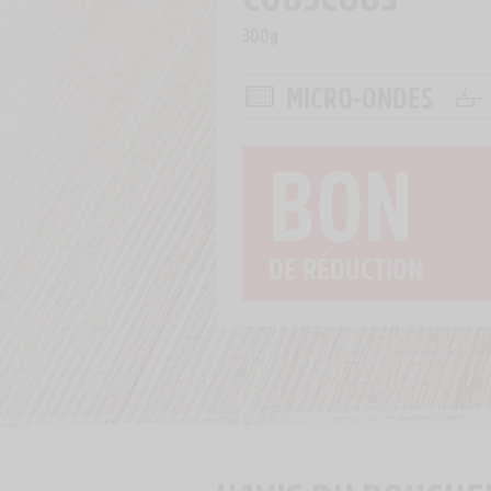
300g
MICRO-ONDES
BON
DE RÉDUCTION