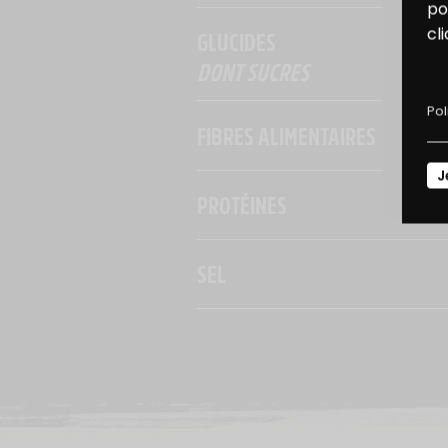
B
po
cl
GLUCIDES
D
DONT SUCRES
Pol
FIBRES ALIMENTAIRES
J
PROTÉINES
SEL