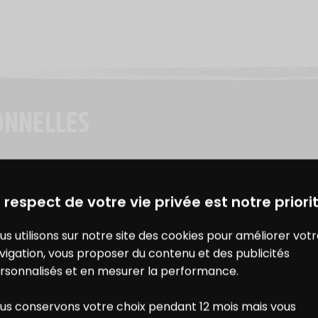
ONNELLES
DES BONS PLANS AVEC CHARAL
& MOI
 respect de votre vie privée est notre priorit
EN SAVOIR PLU
422 kJ / 101 kcal
us utilisons sur notre site des cookies pour améliorer vot
vigation, vous proposer du contenu et des publicités
rsonnalisés et en mesurer la performance.
5,6 g
2,5 g
TENDANCES ALI
us conservons votre choix pendant 12 mois mais vous