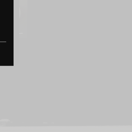
N & 
NTAIRE 
ELLES 