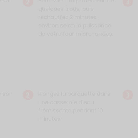
2
3
e son
Percez le film protecteur de
quelques trous, puis
réchauffez 2 minutes
environ selon la puissance
de votre four micro-ondes.
2
3
e son
Plongez la barquette dans
une casserole d’eau
frémissante pendant 10
minutes.