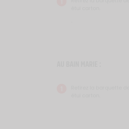
1
Retirez la barquette d
étui carton.
.
AU BAIN MARIE :
1
Retirez la barquette d
étui carton.