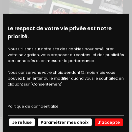
Le respect de votre vie privée est notre
priorité.
BONS
Nous utilisons sur notre site des cookies pour améliorer
votre navigation, vous proposer du contenu et des publicités
DE RÉDUCTION
personnalisés et en mesurer la performance.
Nous conservons votre choix pendant 12 mois mais vous
VIANDE & NUTRITION
pouvez bien entendu le modifier quand vous le souhaitez en
ALIMENTATION DU SPORTIF : BIEN S’ALIMENTER AU 
cliquant sur "Consentement".
QUOTIDIEN POUR OPTIMISER SA PRATIQUE
Politique de confidentialité
Je refuse
Paramétrer mes choix
J'accepte
NOS