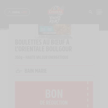
Panneau de gestion des cookies
CHARAL
& MOI
ACCUEIL
>
NOS PRODUITS
>
BOULETTES AU BŒUF À L’ORIENTALE BOULGOUR
BOULETTES AU BŒUF À
L’ORIENTALE BOULGOUR
350g – HAUTE VALEUR ENERGETIQUE
BAIN MARIE
BON
DE RÉDUCTION