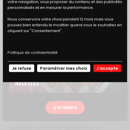
votre navigation, vous proposer du contenu et des publicités
DE RÉDUCTION
personnalisés et en mesurer la performance.
Nous conservons votre choix pendant 12 mois mais vous
QUE MANGER APRÈS LE SPORT ?
pouvez bien entendu le modifier quand vous le souhaitez en
cliquant sur "Consentement".
S’il est recommandé de bien manger
avant de faire du sport, il est également
Politique de confidentialité
important de bien manger après votre
entraînement pour récupérer. Ce que
Je refuse
Paramétrer mes choix
J'accepte
NOS
vous allez consommer après une séance
RECETTES
de sport va permettre à votre organisme
de reconstituer les stocks utilisés
pendant l’activité physique.
JE ME CONNECTE
Immédiatement après l’effort, il est
conseillé de manger des fruits riches en
glucides comme les abricots ou la