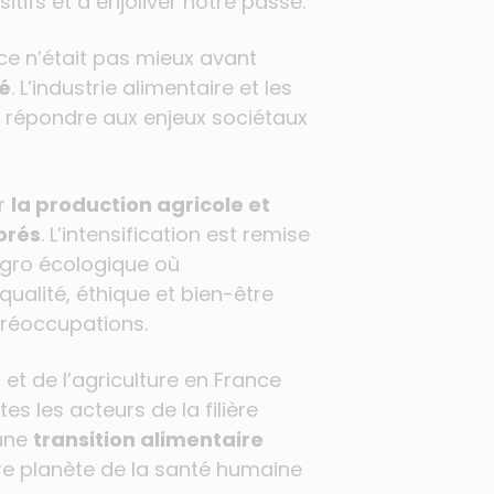
tifs et à enjoliver notre passé.
 ce n’était pas mieux avant
é
. L’industrie alimentaire et les
 répondre aux enjeux sociétaux
ar
la production agricole et
orés
. L’intensification est remise
agro écologique où
qualité, éthique et bien-être
préoccupations.
 et de l’agriculture en France
es les acteurs de la filière
 une
transition alimentaire
re planète de la santé humaine