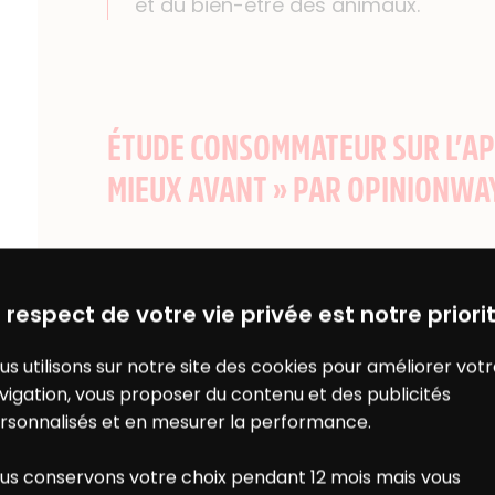
et du bien-être des animaux.
ÉTUDE CONSOMMATEUR SUR L’APP
MIEUX AVANT » PAR OPINIONWA
L’étude menée par l’Institut
OpinionWa
abordé la notion du « c’était mieux ava
 respect de votre vie privée est notre priorit
l’alimentation, au travers de 4 générati
us utilisons sur notre site des cookies pour améliorer vot
génération Y (22 à 40 ans), génération
vigation, vous proposer du contenu et des publicités
boomers (57 ans et plus).
rsonnalisés et en mesurer la performance.
CE QU’IL EN RESSORT :
us conservons votre choix pendant 12 mois mais vous