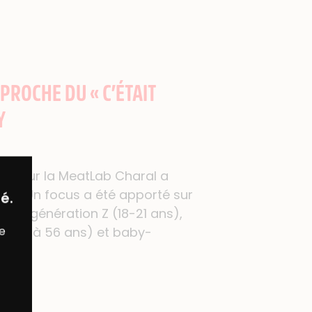
ROCHE DU « C’ÉTAIT
Y
y
pour la MeatLab Charal a
nt ». Un focus a été apporté sur
é.
ons : génération Z (18-21 ans),
re
 X (41 à 56 ans) et baby-