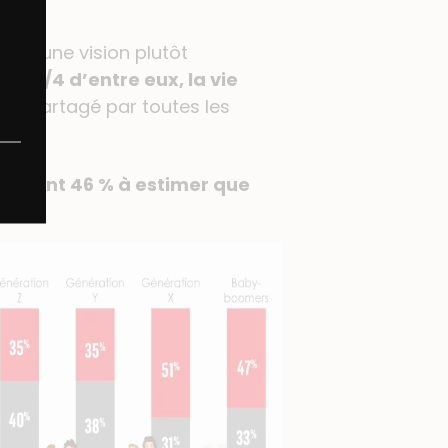
 ont une vision plutôt
our 3/4 d’entre eux, la vie
nt partagé par toutes les
ils sont 46 % à estimer que